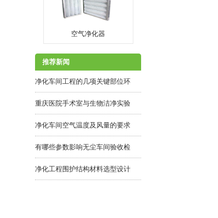
空气净化器
MORE
推荐新闻
净化车间工程的几项关键部位环
节需注意
重庆医院手术室与生物洁净实验
室净化工程设计要点｜层流手术
净化车间空气温度及风量的要求
室与P2/P3实验室维护指南
有哪些参数影响无尘车间验收检
测
净化工程围护结构材料选型设计
常见误区